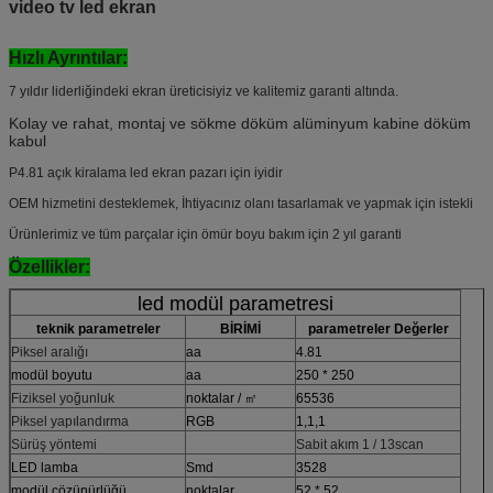
video tv led ekran
Hızlı Ayrıntılar:
7 yıldır liderliğindeki ekran üreticisiyiz ve kalitemiz garanti altında.
Kolay ve rahat, montaj ve sökme döküm alüminyum kabine döküm
kabul
P4.81 açık kiralama led ekran pazarı için iyidir
OEM hizmetini desteklemek, İhtiyacınız olanı tasarlamak ve yapmak için istekli
Ürünlerimiz ve tüm parçalar için ömür boyu bakım için 2 yıl garanti
Özellikler:
led modül parametresi
teknik parametreler
BİRİMİ
parametreler Değerler
Piksel aralığı
aa
4.81
modül boyutu
aa
250 * 250
Fiziksel yoğunluk
noktalar / ㎡
65536
Piksel yapılandırma
RGB
1,1,1
Sürüş yöntemi
Sabit akım 1 / 13scan
LED lamba
Smd
3528
modül çözünürlüğü
noktalar
52 * 52