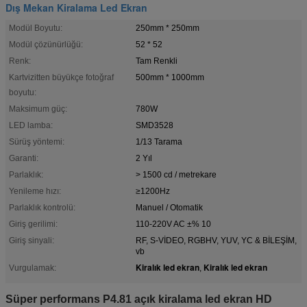
Dış Mekan Kiralama Led Ekran
Modül Boyutu:
250mm * 250mm
Modül çözünürlüğü:
52 * 52
Renk:
Tam Renkli
Kartvizitten büyükçe fotoğraf
500mm * 1000mm
boyutu:
Maksimum güç:
780W
LED lamba:
SMD3528
Sürüş yöntemi:
1/13 Tarama
Garanti:
2 Yıl
Parlaklık:
> 1500 cd / metrekare
Yenileme hızı:
≥1200Hz
Parlaklık kontrolü:
Manuel / Otomatik
Giriş gerilimi:
110-220V AC ±% 10
Giriş sinyali:
RF, S-VİDEO, RGBHV, YUV, YC & BİLEŞİM,
vb
Kiralık led ekran
Kiralık led ekran
Vurgulamak:
,
Süper performans P4.81 açık kiralama led ekran HD