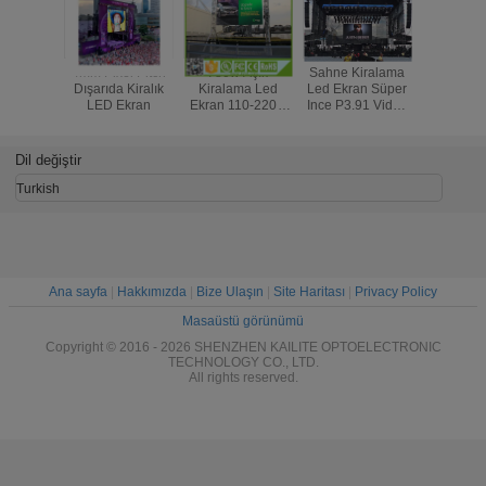
4mm Pixel Pitch
780w Açık
Sahne Kiralama
Su geçirm
Dışarıda Kiralık
Kiralama Led
Led Ekran Süper
Kiralam
LED Ekran
Ekran 110-220V
Ince P3.91 Video
Ekran P10
AC Döküm
Duvar SMD1921
Stadyumu
Alüminyum Smd
64x64 Nokta
96 * 
2727 P4.81
Çözünü
Dil değiştir
Turkish
Ana sayfa
|
Hakkımızda
|
Bize Ulaşın
|
Site Haritası
|
Privacy Policy
Masaüstü görünümü
Copyright © 2016 - 2026 SHENZHEN KAILITE OPTOELECTRONIC
TECHNOLOGY CO., LTD.
All rights reserved.