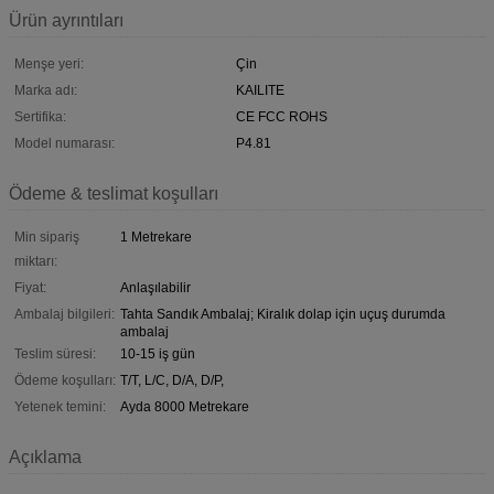
Ürün ayrıntıları
Menşe yeri:
Çin
Marka adı:
KAILITE
Sertifika:
CE FCC ROHS
Model numarası:
P4.81
Ödeme & teslimat koşulları
Min sipariş
1 Metrekare
miktarı:
Fiyat:
Anlaşılabilir
Ambalaj bilgileri:
Tahta Sandık Ambalaj; Kiralık dolap için uçuş durumda
ambalaj
Teslim süresi:
10-15 iş gün
Ödeme koşulları:
T/T, L/C, D/A, D/P,
Yetenek temini:
Ayda 8000 Metrekare
Açıklama