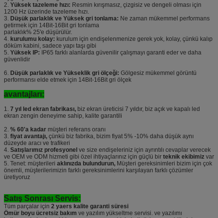
2.
Yüksek tazeleme hızı:
Resmin kırışmasız, çizgisiz ve dengeli olması için
1200 Hz üzerinde tazeleme hızı.
3.
Düşük parlaklık ve Yüksek gri tonlama:
Ne zaman mükemmel performans
getirmek için 14Bit-16Bit gri tonlama
parlaklık% 25'e düşürülür.
4.
kurulumu kolay:
kurulum için endişelenmenize gerek yok, kolay, çünkü kalıp
döküm kabini, sadece yapı taşı gibi
5.
Yüksek IP:
IP65 farklı alanlarda güvenilir çalışmayı garanti eder ve daha
güvenlidir
6.
Düşük parlaklık ve Yükseklik gri ölçeği:
Gölgesiz mükemmel görüntü
performansı elde etmek için 14Bit-16Bit gri ölçek
avantajları:
1.
7 yıl led ekran fabrikası,
biz ekran üreticisi 7 yıldır, biz açık ve kapalı led
ekran zengin deneyime sahip, kalite garantili
2.
% 60'a kadar
müşteri referans oranı
3.
fiyat avantajı,
çünkü biz fabrika, bizim fiyat 5% -10% daha düşük aynı
düzeyde aracı ve trafikeri
4.
Satışlarımız profesyonel
ve size endişeleriniz için ayrıntılı cevaplar verecek
ve OEM ve ODM hizmeti gibi özel ihtiyaçlarınız için güçlü bir
teknik ekibimiz
var
5. Tenet: müşterileri
aklınızda bulundurun,
Müşteri gereksinimleri bizim için çok
önemli, müşterilerimizin farklı gereksinimlerini karşılayan farklı çözümler
üretiyoruz
Satış Sonrası Servis:
Tüm parçalar için
2 yaers kalite garanti süresi
Ömür boyu ücretsiz bakım
ve yazılım yükseltme servisi. ve yazılımı