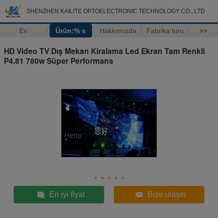
SHENZHEN KAILITE OPTOELECTRONIC TECHNOLOGY CO., LTD
Ev
Ürün:% s
Hakkımızda
Fabrika turu
>>
HD Video TV Dış Mekan Kiralama Led Ekran Tam Renkli
P4.81 780w Süper Performans
En iyi fiyat
Bize ulaşın