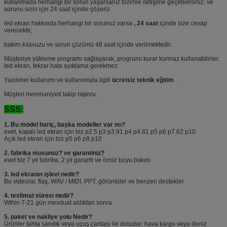
kullanmada herhangi bir sorun yaşarsanız bizimle iletişime geçebilirsiniz, ve
sorunu sizin için 24 saat içinde çözeriz
led ekran hakkında herhangi bir sorunuz varsa
, 24 saat
içinde size cevap
verecektir,
bakım kılavuzu ve sorun çözümü 48 saat içinde verilmektedir.
Müşteriye yükleme programı sağlayarak, programı kurar kurmaz kullanabilirler.
led ekran, tekrar hata ayıklama gerekmez
Yazılımın kullanımı ve kullanımıyla ilgili
ücretsiz teknik eğitim
.
Müşteri memnuniyeti takip raporu.
SSS:
1. Bu model hariç, başka modeller var mı?
evet, kapalı led ekran için biz p2.5 p3 p3.91 p4 p4.81 p5 p6 p7.62 p10
Açık led ekran için biz p5 p6 p8 p10
2. fabrika musunuz?
ve garantiniz?
evet biz 7 yıl fabrika, 2 yıl garanti ve ömür boyu bakım
3. led ekranın işlevi nedir?
Bu videolar, flaş, WAV / MIDI, PPT, görüntüler ve benzeri destekler
4. teslimat süresi nedir?
Wthin 7-21 gün mevduat aldıktan sonra
5. paket ve nakliye yolu Nedir?
Ürünler tahta sandık veya uçuş çantası ile doludur; hava kargo veya deniz