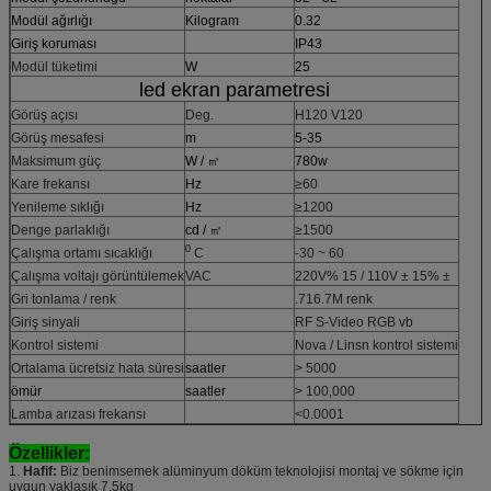
Modül ağırlığı
Kilogram
0.32
Giriş koruması
IP43
Modül tüketimi
W
25
led ekran parametresi
Görüş açısı
Deg.
H120 V120
Görüş mesafesi
m
5-35
Maksimum güç
W / ㎡
780w
Kare frekansı
Hz
≥60
Yenileme sıklığı
Hz
≥1200
Denge parlaklığı
cd / ㎡
≥1500
0
Çalışma ortamı sıcaklığı
C
-30 ~ 60
Çalışma voltajı görüntülemek
VAC
220V% 15 / 110V ± 15% ±
Gri tonlama / renk
.716.7M renk
Giriş sinyali
RF S-Video RGB vb
Kontrol sistemi
Nova / Linsn kontrol sistemi
Ortalama ücretsiz hata süresi
saatler
> 5000
ömür
saatler
> 100,000
Lamba arızası frekansı
<0.0001
Özellikler:
1.
Hafif:
Biz benimsemek alüminyum döküm teknolojisi montaj ve sökme için
uygun yaklaşık 7.5kg