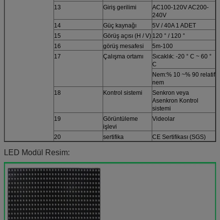
13
Giriş gerilimi
AC100-120V AC200-
240V
14
Güç kaynağı
5V / 40A 1 ADET
15
Görüş açısı (H / V)
120 ° / 120 °
16
görüş mesafesi
5m-100
17
Çalışma ortamı
Sıcaklık: -20 ° C ~ 60 °
C
Nem:% 10 ~% 90 relatif
nem
18
Kontrol sistemi
Senkron veya
Asenkron Kontrol
sistemi
19
Görüntüleme
Videolar
işlevi
20
sertifika
CE Sertifikası (SGS)
LED Modül Resim: