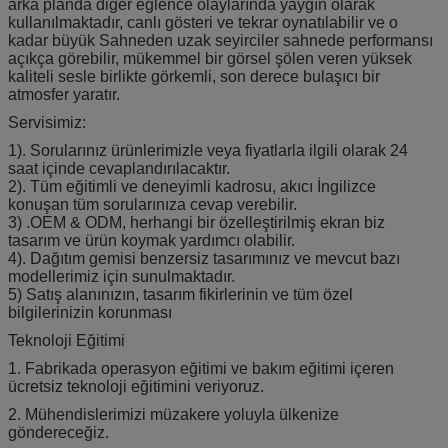
arka planda diğer eğlence olaylarında yaygın olarak
kullanılmaktadır, canlı gösteri ve tekrar oynatılabilir ve o
kadar büyük Sahneden uzak seyirciler sahnede performansı
açıkça görebilir, mükemmel bir görsel şölen veren yüksek
kaliteli sesle birlikte görkemli, son derece bulaşıcı bir
atmosfer yaratır.
Servisimiz:
1). Sorularınız ürünlerimizle veya fiyatlarla ilgili olarak 24
saat içinde cevaplandırılacaktır.
2). Tüm eğitimli ve deneyimli kadrosu, akıcı İngilizce
konuşan tüm sorularınıza cevap verebilir.
3) .OEM & ODM, herhangi bir özelleştirilmiş ekran biz
tasarım ve ürün koymak yardımcı olabilir.
4). Dağıtım gemisi benzersiz tasarımınız ve mevcut bazı
modellerimiz için sunulmaktadır.
5) Satış alanınızın, tasarım fikirlerinin ve tüm özel
bilgilerinizin korunması
Teknoloji Eğitimi
1. Fabrikada operasyon eğitimi ve bakım eğitimi içeren
ücretsiz teknoloji eğitimini veriyoruz.
2. Mühendislerimizi müzakere yoluyla ülkenize
göndereceğiz.