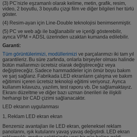
(3) PC'nizle eşzamanlı olarak kelime, metin, grafik, resim,
video, 2 boyutlu, 3 boyutlu çizgi film ve diğer bilgileri her türlü
göster.
(4) Resim-ayarı için Line-Double teknolojisi benimsenmiştir.
(5) PC ve web ağı ile bağlanabilir ve içeriği gösterebilir,
ayrıca VPM + ADSL üzerinden uzaktan kumanda edilebilir.
Garanti:
Tüm görüntülerimizi,
modüllerimizi
ve parçalarımızı iki tam yıl
garantileriz.
Bu süre zarfında, onlarla birşeyler olması halinde
bütün mallarımızı ücretsiz olarak değiştireceğiz veya
değiştireceğiz.
Sadece hammaddeler için ömür boyu bakım
ve şarj sağlarız.
Fabrikada LED ekranların çalışma ve bakım
eğitimini içeren ücretsiz teknoloji eğitimi veriyoruz.
Ayrıca
kullanım kılavuzu, yazılım, test raporu vb. De sağlamaktayız.
Ekranı düzeltme ve diğer bazı uzman önerileri ile ilişkili
herhangi bir CAD çizimi sağlanacaktır.
LED ekranın uygulanması
1, Reklam LED ekran ekran
Benzersiz avantajları ile LED ekran, geleneksel reklam
panolarını, ışık kutularını yavaş yavaş değiştirdi.
LED ekran