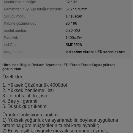
Modül çözünürlüğü:
32 * 32
Kartvizitten büyükçe fotoğraf boyutu:
576 * 576mm
Sürücü modu:
1 / 16scan
Kabine çözünürlüğü:
96 * 96
modül ağırlığı:
0.304KG
Parlaklık:
1400cd/㎡
led Chip:
SMD3528
led sahne ekranı
LED sahne ekranı
Vurgulamak:
,
Ultra İnce Büyük Reklam Aşaması LED Ekran Ekran Kapalı yüksek
çözünürlük
Özellikler
1. Yüksek Çözünürlük 4000dot
2. Yüksek Yenileme Hızı
3. ce, rohs, ul, fcc, iso
4. Beş yıl garanti
5. Düşük güç tüketimi
Ürünler fonksiyonu tanıtımı:
1) Yüksek yoğunluk ve ayarlanabilir, böylece uygulama
ortamına göre müşterilerin talebi karşılayabilir;
2) En iyi eşitlik, övgüyle mozaik sorununu çözmek,