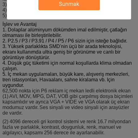
Sunmak
3). Örnek, 3 gün zarfında sevk edilebilir
4). Sevk limanı: Shenzhen, Çin Halk Cumhuriyeti
5). Sipariş miktarları sipariş miktarlarına göre verilir.
İşlev ve Avantaj
1. Dolaplar alüminyum dökümden imal edilmiştir, çatlağın
olmaması ile birleştirilebilir.
2. P2.5 / P3 / P3.91 / P4 / P5 / P6 sizin için isteğe bağlıdır.
3. Yüksek parlaklıkta SMD'nin üçü bir arada teknolojisi,
ekranı kullanımda ultra geniş bir görünüme ve canlı bir
görüntüye dönüştürür.
4. Düşük güç tüketimi için normal koşullarda klima olmadan
çalışın.
5. İç mekan uygulamaları, büyük kare, alışveriş merkezleri,
tren istasyonları, Havaalanı, sahne kiralama vb. Için
uygundur.
62,500 nokta için P6 reklam iç mekan ledli elektronik ekran
(1) AVI, MOV, MPG, DAT, VOB gibi çarpılmış dosya biçimleri
kapsamlıdır ve ayrıca VGA + VIDE ve VGA olarak üç ekran
modumuz vardır.
Ses sinyali ve video sinyali için arayüzler
de vardır.
(2) 4096 dereceli gri kontrol sistemi ve renk 16.7 milyondan
fazla ve parlaklık, kontrast, doygunluk, renk, manuel ve
algılayıcı, kapsamı 256 derece ile ayarlanabilir.