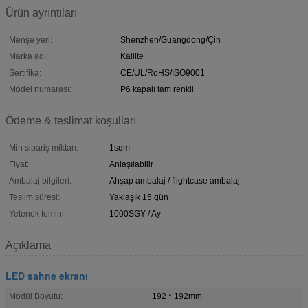
Ürün ayrıntıları
Menşe yeri:
Shenzhen/Guangdong/Çin
Marka adı:
Kailite
Sertifika:
CE/UL/RoHS/ISO9001
Model numarası:
P6 kapalı tam renkli
Ödeme & teslimat koşulları
Min sipariş miktarı:
1sqm
Fiyat:
Anlaşılabilir
Ambalaj bilgileri:
Ahşap ambalaj / flightcase ambalaj
Teslim süresi:
Yaklaşık 15 gün
Yetenek temini:
1000SGY / Ay
Açıklama
LED sahne ekranı
Modül Boyutu:
192 * 192mm