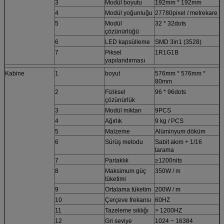
3
Modül boyutu
192mm * 192mm
4
Modül yoğunluğu
27780pixel / metrekare
5
Modül
32 * 32dots
çözünürlüğü
6
LED kapsülleme
SMD 3in1 (3528)
7
Piksel
1R1G1B
yapılandırması
Kabine
1
boyut
576mm * 576mm *
80mm
2
Fiziksel
96 * 96dots
çözünürlük
3
Modül miktarı
9PCS
4
Ağırlık
9 kg / PCS
5
Malzeme
Alüminyum döküm
6
Sürüş metodu
Sabit akım + 1/16
tarama
7
Parlaklık
≥1200nits
8
Maksimum güç
350W / m
tüketimi
9
Ortalama tüketim
200W / m
10
Çerçeve frekansı
60HZ
11
Tazeleme sıklığı
> 1200HZ
12
Gri seviye
1024 ~ 16384