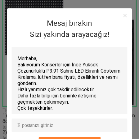
Mesaj bırakın
Sizi yakında arayacağız!
Ticaret Koşulları:
1). Ödeme: T / T, ususally% 30 öncesi, üretim öncesi% 30 ön
ödeme, teslim etmeden önce ödenecek, aynı zamanda
toplam miktarına göre değişir
2). Üretim kurşun süresi az 20 metrekare: 8-15days, 50 den
fazla metrekare: 30gün