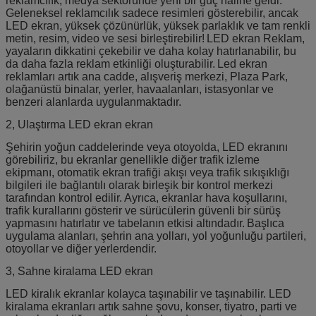
reklamcılık, medya sektöründe yeni bir güç haline geldi.
Geleneksel reklamcılık sadece resimleri gösterebilir, ancak
LED ekran, yüksek çözünürlük, yüksek parlaklık ve tam renkli
metin, resim, video ve sesi birleştirebilir!
LED ekran Reklam,
yayaların dikkatini çekebilir ve daha kolay hatırlanabilir, bu
da daha fazla reklam etkinliği oluşturabilir.
Led ekran
reklamları artık ana cadde, alışveriş merkezi, Plaza Park,
olağanüstü binalar, yerler, havaalanları, istasyonlar ve
benzeri alanlarda uygulanmaktadır.
2, Ulaştırma LED ekran ekran
Şehirin yoğun caddelerinde veya otoyolda, LED ekranını
görebiliriz, bu ekranlar genellikle diğer trafik izleme
ekipmanı, otomatik ekran trafiği akışı veya trafik sıkışıklığı
bilgileri ile bağlantılı olarak birleşik bir kontrol merkezi
tarafından kontrol edilir.
Ayrıca, ekranlar hava koşullarını,
trafik kurallarını gösterir ve sürücülerin güvenli bir sürüş
yapmasını hatırlatır ve tabelanın etkisi altındadır.
Başlıca
uygulama alanları, şehrin ana yolları, yol yoğunluğu partileri,
otoyollar ve diğer yerlerdendir.
3, Sahne kiralama LED ekran
LED kiralık ekranlar kolayca taşınabilir ve taşınabilir. LED
kiralama ekranları artık sahne şovu, konser, tiyatro, parti ve