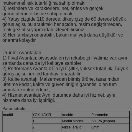
mükemmel ışık tutarlılığına sahip olmak;
3) resimlere ve karakterlere, net, enfes ve gerçek
görüntüleme etkisine sahip olmak;
4) Yatay çizgide 110 derece, dikey çizgide 60 derece büyük
görüş açısı, bu aralıktaki her açıdan, resim değiştirmeden,
renk gezintisi yapmadan izleyebilirsiniz;
5) Her lambayı onarabilir, bakım maliyeti daha düşüktür ve
onarımı kolaydır.
Ürünler Avantajları:
1) Fiyat Avantajı: piyasada en iyi rekabetçi fiyatımız var;
aynı
zamanda daha da iyi kaliteye sahipler;
2) Performans Avantajı: En İyi Eşitlik, yüksek tutarlılık, Büyük
görüş açısı, her led lambayı onarabilir;
3) Kalite avantajı: Malzemeden bitmiş ürüne, tasarımdan
üretime kadar, kalite ve güvenilirliğin garantisi olan tüm
adımları kontrol ederiz;
4) Hizmet avantajı: Aynı durumda daha iyi hizmet, aynı
hizmette daha iyi işbirliği.
Parametreler
modül
YOK HAYIR.
madde
Parametre
1
Modül Modeli
SH-P6 (kapalı)
2
Piksel aralığı
6mm