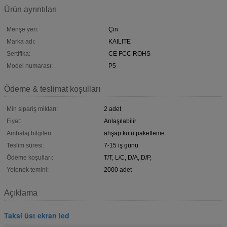
Ürün ayrıntıları
Menşe yeri:
Çin
Marka adı:
KAILITE
Sertifika:
CE FCC ROHS
Model numarası:
P5
Ödeme & teslimat koşulları
Min sipariş miktarı:
2 adet
Fiyat:
Anlaşılabilir
Ambalaj bilgileri:
ahşap kutu paketleme
Teslim süresi:
7-15 iş günü
Ödeme koşulları:
T/T, L/C, D/A, D/P,
Yetenek temini:
2000 adet
Açıklama
Taksi üst ekran led