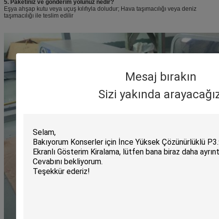
5. Paketiniz ve gönderim yolunuz nedir?
Eşya ahşap kutu veya uçuş kılıfıyla doludur; Hava taşımacılığı veya deniz
taşımacılığı ile teslim edilir
Mesaj bırakın
Sizi yakında arayacağız