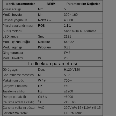
teknik parametreler
BİRİM
Parametreler Değerler
Piksel aralığı
Mm
5
Modül boyutu
Mm
320 * 160
Fiziksel yoğunluk
Nokta / ㎡
40000
Piksel yapılandırması
RGB
1,1,1
Sürüş metodu
Sabit akım 1/16 tarama
LED lamba
Smd
2121
Modül çözünürlüğü
Noktalar
64 * 32
Modül ağırlığı
Kilogram
0,31
Giriş koruması
IP43
Modül tüketimi
W
20
Ledli ekran parametresi
Görüş açısı
Deg.
H120 V120
Görüntüleme mesafesi
M
5-35
Maksimum güç
W / ㎡
700w
Çerçeve Frekansı
Hz
≥60
Tazeleme sıklığı
Hz
≥1200
Denge parlaklığı
Cd / ㎡
≥6000
0
Çalışma ortam sıcaklığı
C
-30 ~ 60
Çalışma voltajını göster
VAC
220V ±% 15 / 110V ±% 15
Gri tonlama / renk
≥16.7M renk