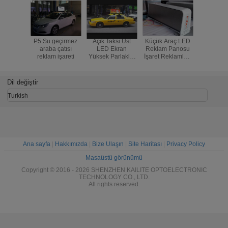
P5 Su geçirmez
Açık Taksi Üst
Küçük Araç LED
4G WIFI 
araba çatısı
LED Ekran
Reklam Panosu
Renkli Ta
reklam işareti
Yüksek Parlaklık
İşaret Reklamları
LED E
P4 3G 40000
İçin 3G LED Taksi
Smd2
Nokta / Sqm
İşaretleri İşaretleri
3500CD
1200Hz
Maksimu
Dil değiştir
Turkish
Ana sayfa
|
Hakkımızda
|
Bize Ulaşın
|
Site Haritası
|
Privacy Policy
Masaüstü görünümü
Copyright © 2016 - 2026 SHENZHEN KAILITE OPTOELECTRONIC
TECHNOLOGY CO., LTD.
All rights reserved.