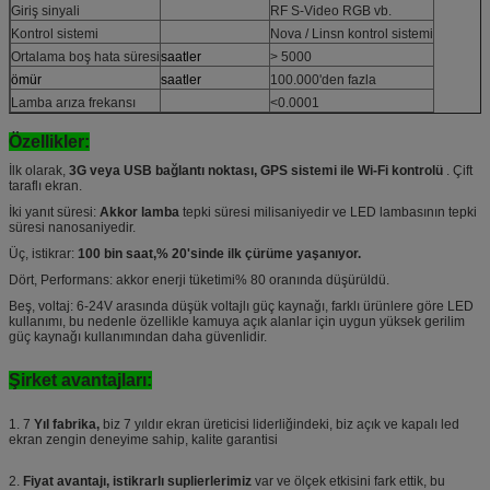
Giriş sinyali
RF S-Video RGB vb.
Kontrol sistemi
Nova / Linsn kontrol sistemi
Ortalama boş hata süresi
saatler
> 5000
ömür
saatler
100.000'den fazla
Lamba arıza frekansı
<0.0001
Özellikler:
İlk olarak,
3G veya USB bağlantı noktası, GPS sistemi ile Wi-Fi kontrolü
. Çift
taraflı ekran.
İki yanıt süresi:
Akkor lamba
tepki süresi milisaniyedir ve LED lambasının tepki
süresi nanosaniyedir.
Üç, istikrar:
100 bin saat,% 20'sinde ilk çürüme yaşanıyor.
Dört, Performans: akkor enerji tüketimi% 80 oranında düşürüldü.
Beş, voltaj: 6-24V arasında düşük voltajlı güç kaynağı, farklı ürünlere göre LED
kullanımı, bu nedenle özellikle kamuya açık alanlar için uygun yüksek gerilim
güç kaynağı kullanımından daha güvenlidir.
Şirket avantajları:
1. 7
Yıl fabrika,
biz 7 yıldır ekran üreticisi liderliğindeki, biz açık ve kapalı led
ekran zengin deneyime sahip, kalite garantisi
2.
Fiyat avantajı, istikrarlı suplierlerimiz
var ve ölçek etkisini fark ettik, bu