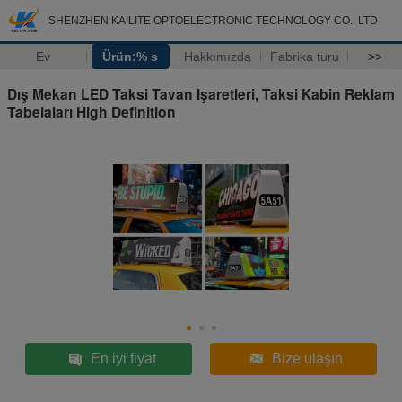
SHENZHEN KAILITE OPTOELECTRONIC TECHNOLOGY CO., LTD
Ev
Ürün:% s
Hakkımızda
Fabrika turu
>>
Dış Mekan LED Taksi Tavan Işaretleri, Taksi Kabin Reklam
Tabelaları High Definition
En iyi fiyat
Bize ulaşın