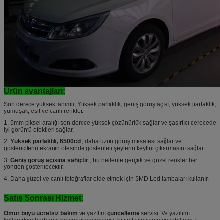
Ürün avantajları:
Son derece yüksek tanımlı, Yüksek parlaklık, geniş görüş açısı, yüksek parlaklık,
yumuşak, eşit ve canlı renkler.
1. 5mm piksel aralığı son derece yüksek çözünürlük sağlar ve şaşırtıcı derecede
iyi görüntü efektleri sağlar.
2.
Yüksek parlaklık, 6500cd
, daha uzun görüş mesafesi sağlar ve
göstericilerin ekranın ötesinde gösterilen şeylerin keyfini çıkarmasını sağlar.
3.
Geniş görüş açısına sahiptir
, bu nedenle gerçek ve güzel renkler her
yönden gösterilecektir.
4. Daha güzel ve canlı fotoğraflar elde etmek için SMD Led lambaları kullanır.
Satış Sonrası Hizmet:
Ömür boyu ücretsiz bakım
ve yazılım
güncelleme
servisi. Ve yazılımı
kullanırken herhangi bir sorun yaşarsanız, bizimle iletişime geçebilirsiniz,