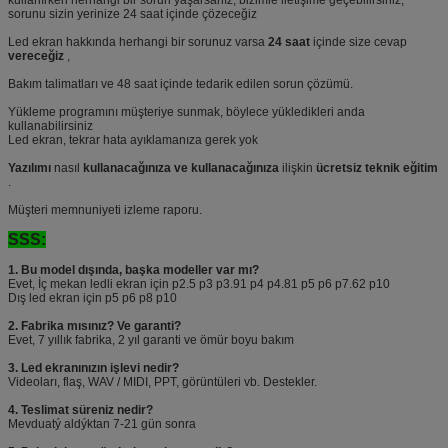
sorunu sizin yerinize 24 saat içinde çözeceğiz
Led ekran hakkında herhangi bir sorunuz varsa
24 saat
içinde size cevap
vereceğiz
,
Bakım talimatları ve 48 saat içinde tedarik edilen sorun çözümü.
Yükleme programını müşteriye sunmak, böylece yükledikleri anda
kullanabilirsiniz
Led ekran, tekrar hata ayıklamanıza gerek yok
Yazılımı
nasıl
kullanacağınıza ve kullanacağınıza
ilişkin
ücretsiz teknik eğitim
.
Müşteri memnuniyeti izleme raporu.
SSS:
1. Bu model dışında, başka modeller var mı?
Evet, İç mekan ledli ekran için p2.5 p3 p3.91 p4 p4.81 p5 p6 p7.62 p10
Dış led ekran için p5 p6 p8 p10
2. Fabrika mısınız?
Ve garanti?
Evet, 7 yıllık fabrika, 2 yıl garanti ve ömür boyu bakım
3. Led ekranınızın işlevi nedir?
Videoları, flaş, WAV / MIDI, PPT, görüntüleri vb. Destekler.
4. Teslimat süreniz nedir?
Mevduatý aldýktan 7-21 gün sonra