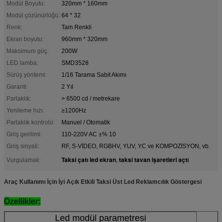
Modül Boyutu:
320mm * 160mm
Modül çözünürlüğü:
64 * 32
Renk:
Tam Renkli
Ekran boyutu:
960mm * 320mm
Maksimum güç:
200W
LED lamba:
SMD3528
Sürüş yöntemi:
1/16 Tarama Sabit Akımı
Garanti:
2 Yıl
Parlaklık:
> 6500 cd / metrekare
Yenileme hızı:
≥1200Hz
Parlaklık kontrolü:
Manuel / Otomatik
Giriş gerilimi:
110-220V AC ±% 10
Giriş sinyali:
RF, S-VİDEO, RGBHV, YUV, YC ve KOMPOZİSYON, vb.
Taksi çatı led ekran
taksi tavan işaretleri açtı
Vurgulamak:
,
Araç Kullanımı İçin İyi Açık Etkili Taksi Üst Led Reklamcılık Göstergesi
Özellikler:
Led modül parametresi