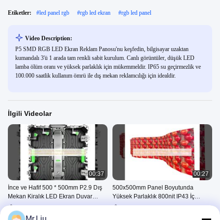
Etiketler:
#
led panel rgb
#
rgb led ekran
#
rgb led panel
Video Description:
P5 SMD RGB LED Ekran Reklam Panosu'nu keşfedin, bilgisayar uzaktan
kumandalı 3'ü 1 arada tam renkli sabit kurulum. Canlı görüntüler, düşük LED
lamba ölüm oranı ve yüksek parlaklık için mükemmeldir. IP65 su geçirmezlik ve
100.000 saatlik kullanım ömrü ile dış mekan reklamcılığı için idealdir.
İlgili Videolar
00:37
00:27
İnce ve Hafif 500 * 500mm P2.9 Dış
500x500mm Panel Boyutunda
Mekan Kiralık LED Ekran Duvar
Yüksek Parlaklık 800nit IP43 İç
Paneli, 112910 nokta / m2 ve>
Mekan LED Video Duvar Kiralık
Dış Mekan Kiralama LED
Dış Mekan Kiralama LED
100000 saat Ömürlü
Ekran
Ekranı
Ekranı
Mr.Liu