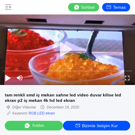
Sohbet
Temas
tam renkli smd iç mekan sahne led video duvar kilise led
ekran p2 iç mekan 4k hd led ekran
Diğer Videolar
December 18, 2020
Keyword:
RGB LED ekran
Sohbet
Bizimle Iletişim Kur