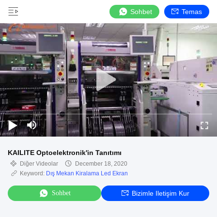
Sohbet
Temas
KAILITE Optoelektronik'in Tanıtımı
Diğer Videolar
December 18, 2020
Keyword:
Dış Mekan Kiralama Led Ekran
Sohbet
Bizimle Iletişim Kur