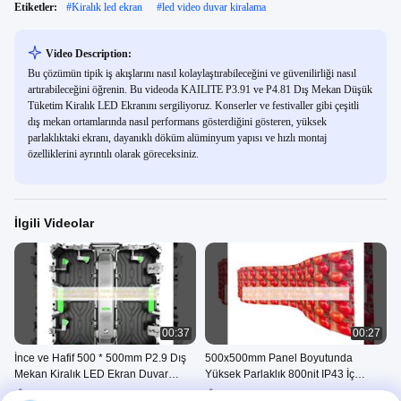
Etiketler:
#
Kiralık led ekran
#
led video duvar kiralama
Video Description:
Bu çözümün tipik iş akışlarını nasıl kolaylaştırabileceğini ve güvenilirliği nasıl
artırabileceğini öğrenin. Bu videoda KAILITE P3.91 ve P4.81 Dış Mekan Düşük
Tüketim Kiralık LED Ekranını sergiliyoruz. Konserler ve festivaller gibi çeşitli
dış mekan ortamlarında nasıl performans gösterdiğini gösteren, yüksek
parlaklıktaki ekranı, dayanıklı döküm alüminyum yapısı ve hızlı montaj
özelliklerini ayrıntılı olarak göreceksiniz.
İlgili Videolar
00:37
00:27
İnce ve Hafif 500 * 500mm P2.9 Dış
500x500mm Panel Boyutunda
Mekan Kiralık LED Ekran Duvar
Yüksek Parlaklık 800nit IP43 İç
Paneli, 112910 nokta / m2 ve>
Mekan LED Video Duvar Kiralık
Dış Mekan Kiralama LED
Dış Mekan Kiralama LED