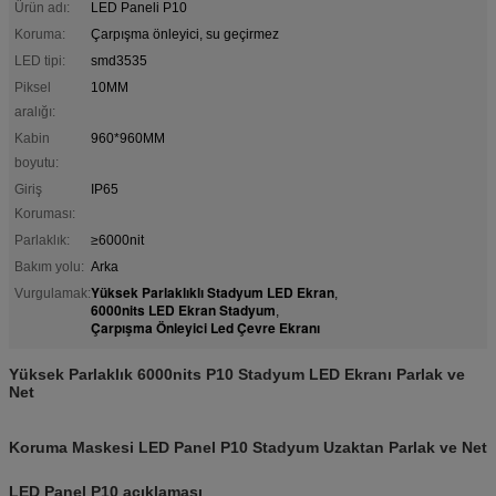
Ürün adı:
LED Paneli P10
Koruma:
Çarpışma önleyici, su geçirmez
LED tipi:
smd3535
Piksel
10MM
aralığı:
Kabin
960*960MM
boyutu:
Giriş
IP65
Koruması:
Parlaklık:
≥6000nit
Bakım yolu:
Arka
Yüksek Parlaklıklı Stadyum LED Ekran
Vurgulamak:
,
6000nits LED Ekran Stadyum
,
Çarpışma Önleyici Led Çevre Ekranı
Yüksek Parlaklık 6000nits P10 Stadyum LED Ekranı Parlak ve
Net
Koruma Maskesi LED Panel P10 Stadyum Uzaktan Parlak ve Net
LED Panel P10 açıklaması