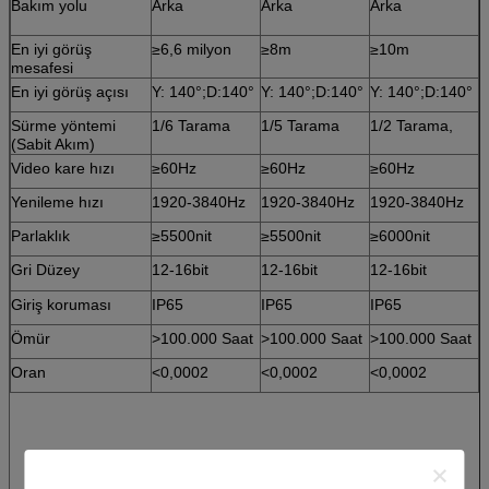
Bakım yolu
Arka
Arka
Arka
En iyi görüş
≥6,6 milyon
≥8m
≥10m
mesafesi
En iyi görüş açısı
Y: 140°;D:140°
Y: 140°;D:140°
Y: 140°;D:140°
Sürme yöntemi
1/6 Tarama
1/5 Tarama
1/2 Tarama,
(Sabit Akım)
Video kare hızı
≥60Hz
≥60Hz
≥60Hz
Yenileme hızı
1920-3840Hz
1920-3840Hz
1920-3840Hz
Parlaklık
≥5500nit
≥5500nit
≥6000nit
Gri Düzey
12-16bit
12-16bit
12-16bit
Giriş koruması
IP65
IP65
IP65
Ömür
>100.000 Saat
>100.000 Saat
>100.000 Saat
Oran
<0,0002
<0,0002
<0,0002