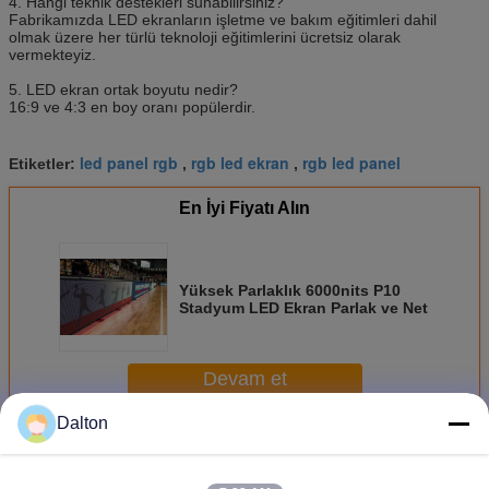
4. Hangi teknik destekleri sunabilirsiniz?
Fabrikamızda LED ekranların işletme ve bakım eğitimleri dahil
olmak üzere her türlü teknoloji eğitimlerini ücretsiz olarak
vermekteyiz.
5. LED ekran ortak boyutu nedir?
16:9 ve 4:3 en boy oranı popülerdir.
led panel rgb
rgb led ekran
rgb led panel
Etiketler:
,
,
En İyi Fiyatı Alın
Yüksek Parlaklık 6000nits P10
Stadyum LED Ekran Parlak ve Net
Devam et
Dalton
RGB LED ekran
Daha