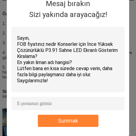
Mesaj bırakın
Sizi yakında arayacağız!
Özellikler:
1. IP65, tam su geçirmez, tozlu ortamlarda çalışmaya devam edin.
2. Kaba maske ile önden darbeyi azaltın.
3. Novastar sistemini kullanın, sorunsuz çalıştırın.
4. Yüksek parlaklık (≥6000nit), ekran güneş ışığı altında hala net ve
güzel görünüyor.
5. Şirketimiz 14 yıldır LED ekran üretimine odaklanmaktadır, en iyi
hizmeti sunmak için profesyonel mühendislerimiz ve satış ekibimiz
bulunmaktadır.
Stadyum LED Ekran Uygulamaları
: ticari reklamlar, yarışma
bilgileri, arka plan vb. için her türlü spor stadyumu.
Sunmak