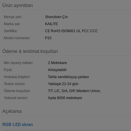
Ürün ayrıntıları
Menşe yeri:
Shenzhen Çin
Marka adı:
KAILITE
Sertifika:
CE RoHS ISO9001 UL FCC CCC
Model numarası:
P10
Ödeme & teslimat koşulları
Min sipariş miktarı:
2 Metrekare
Fiyat:
Anlaşılabilir
Ambalaj bilgileri:
Tahta sandık/uçuş çantası
Teslim süresi:
Yaklaşık 22-24 gün
Ödeme koşulları:
T/T, L/C, D/A, D/P, Western Union,
Yetenek temini:
Ayda 8000 metrekare
Açıklama
RGB LED ekran