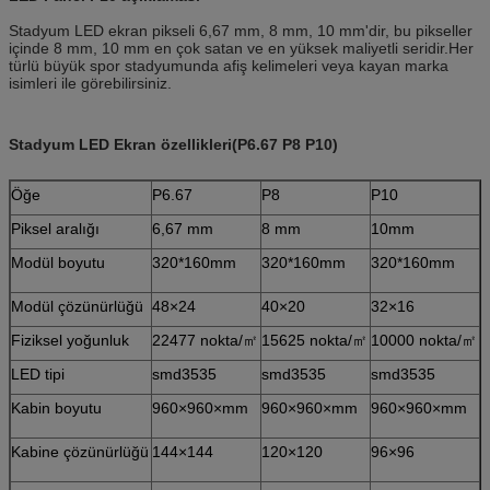
Stadyum LED ekran pikseli 6,67 mm, 8 mm, 10 mm'dir, bu pikseller
içinde 8 mm, 10 mm en çok satan ve en yüksek maliyetli seridir.Her
türlü büyük spor stadyumunda afiş kelimeleri veya kayan marka
isimleri ile görebilirsiniz.
Stadyum LED Ekran özellikleri(P6.67 P8 P10)
Öğe
P6.67
P8
P10
Piksel aralığı
6,67 mm
8 mm
10mm
Modül boyutu
320*160mm
320*160mm
320*160mm
Modül çözünürlüğü
48×24
40×20
32×16
Fiziksel yoğunluk
22477 nokta/㎡
15625 nokta/㎡
10000 nokta/㎡
LED tipi
smd3535
smd3535
smd3535
Kabin boyutu
960×960×mm
960×960×mm
960×960×mm
Kabine çözünürlüğü
144×144
120×120
96×96