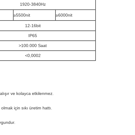
1920-3840Hz
≥5500nit
≥6000nit
12-16bit
IP65
>100.000 Saat
<0,0002
çalışır ve kolayca etkilenmez.
lmak için sıkı üretim hattı.
ygundur.