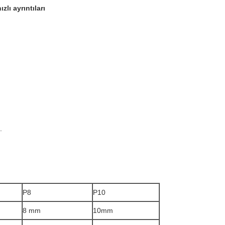
lı ayrıntıları
.
P8
P10
8 mm
10mm