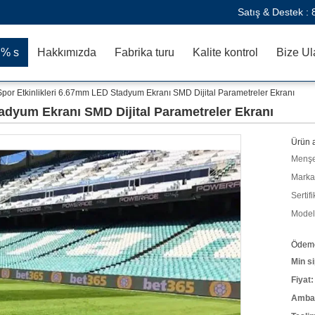
Satış & Destek :
:% s
Hakkımızda
Fabrika turu
Kalite kontrol
Bize Ul
Spor Etkinlikleri 6.67mm LED Stadyum Ekranı SMD Dijital Parametreler Ekranı
adyum Ekranı SMD Dijital Parametreler Ekranı
Ürün a
Menşe
Marka
Sertifi
Model
Ödeme 
Min si
Fiyat:
Ambala