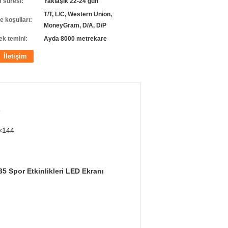
m süresi:
Yaklaşık 22-24 gün
T/T, L/C, Western Union,
 koşulları:
MoneyGram, D/A, D/P
ek temini:
Ayda 8000 metrekare
İletişim
5
×144
 Spor Etkinlikleri LED Ekranı