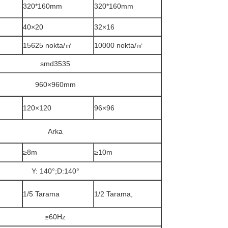
320*160mm
320*160mm
40×20
32×16
15625 nokta/㎡
10000 nokta/㎡
smd3535
960×960mm
120×120
96×96
Arka
≥8m
≥10m
Y: 140°;D:140°
1/5 Tarama
1/2 Tarama,
≥60Hz