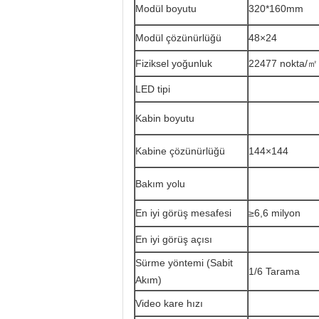
Modül boyutu
320*160mm
Modül çözünürlüğü
48×24
Fiziksel yoğunluk
22477 nokta/㎡
LED tipi
Kabin boyutu
Kabine çözünürlüğü
144×144
Bakım yolu
En iyi görüş mesafesi
≥6,6 milyon
En iyi görüş açısı
Sürme yöntemi (Sabit
1/6 Tarama
Akım)
Video kare hızı