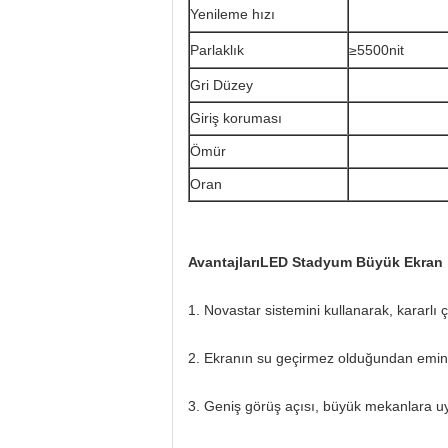
Yenileme hızı
Parlaklık
≥5500nit
Gri Düzey
Giriş koruması
Ömür
Oran
Avantajları
LED Stadyum Büyük Ekran
1. Novastar sistemini kullanarak, kararlı 
2. Ekranın su geçirmez olduğundan emin o
3. Geniş görüş açısı, büyük mekanlara u