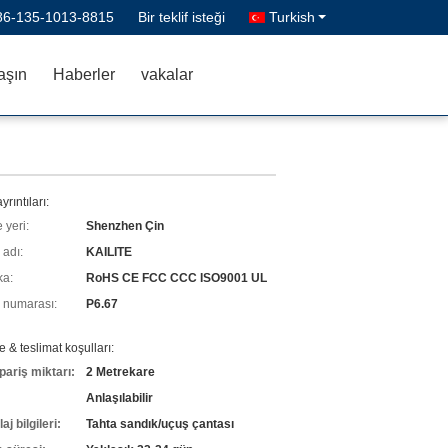
86-135-1013-8815
Bir teklif isteği
Turkish
aşın
Haberler
vakalar
yrıntıları:
 yeri:
Shenzhen Çin
 adı:
KAILITE
ka:
RoHS CE FCC CCC ISO9001 UL
 numarası:
P6.67
& teslimat koşulları:
pariş miktarı:
2 Metrekare
Anlaşılabilir
j bilgileri:
Tahta sandık/uçuş çantası