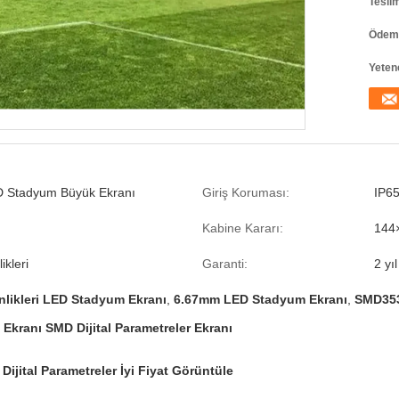
Tesli
Ödeme
Yeten
D Stadyum Büyük Ekranı
Giriş Koruması:
IP6
Kabine Kararı:
144
ikleri
Garanti:
2 yıl
nlikleri LED Stadyum Ekranı
,
6.67mm LED Stadyum Ekranı
,
SMD3535
Ekranı SMD Dijital Parametreler Ekranı
jital Parametreler İyi Fiyat Görüntüle